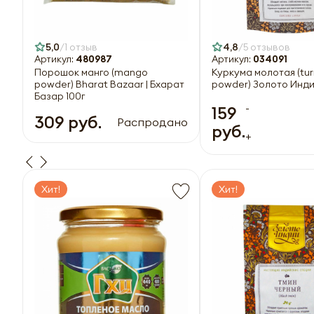
5,0
1 отзыв
4,8
5 отзывов
Артикул:
480987
Артикул:
034091
Порошок манго (mango
Куркума молотая (tu
powder) Bharat Bazaar | Бхарат
powder) Золото Инди
Базар 100г
-
159
309 руб.
Распродано
руб.
+
Хит!
Хит!