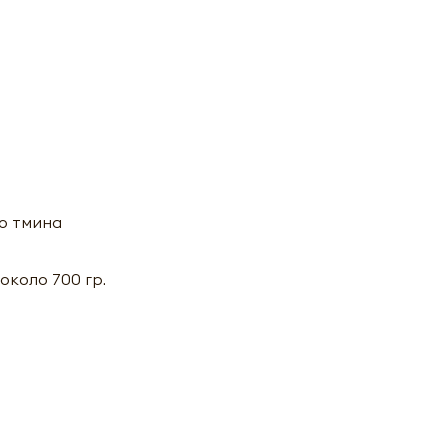
го тмина
около 700 гр.