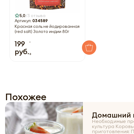
5,0
3 отзыва
Артикул:
034589
Красная соль не йодированная
(red salt) Золото индии 80г
-
199
руб.
+
Похожее
Домашний 
Необходимые пр
культура Коровь
приготовления: 