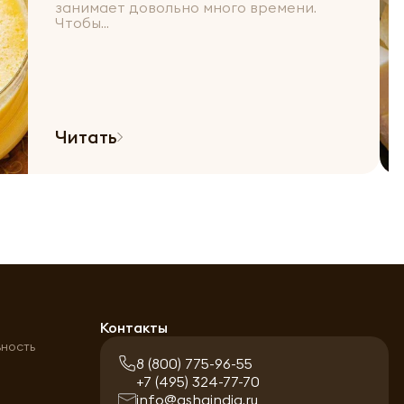
занимает довольно много времени.
Чтобы...
Читать
а
Контакты
ьность
8 (800) 775-96-55
+7 (495) 324-77-70
info@ashaindia.ru