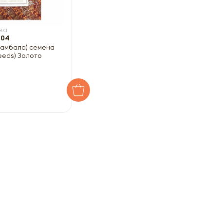
ва
104
амбала) семена
eeds) Золото