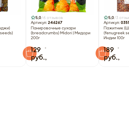
5,0
6 отзывов
5,0
3 отзы
Артикул:
246267
Артикул:
035
нджи)
Панировочные сухари
Пажитник (Ш
 seeds)
(breadcrumbs) Midori | Мидори
(fenugreek s
200г
Индии 100г
-
-
129
189
руб.
руб.
+
+