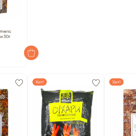
rmeric
и 30г
Хит!
Хит!