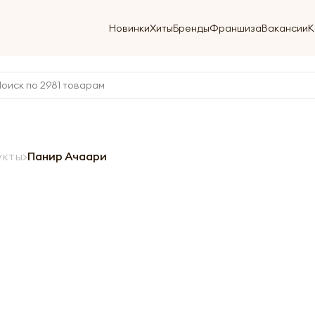
Новинки
Хиты
Бренды
Франшиза
Вакансии
К
укты
Панир Ачаари