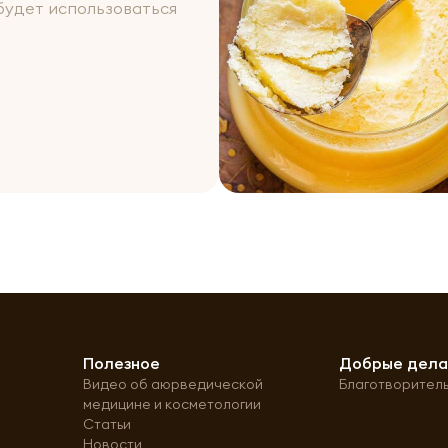
 будет использоваться
Полезное
Добрые дел
Видео об аюрведической
Благотворител
медицине и косметологии
Статьи
Новости