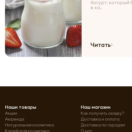
йогурт, который
в ка...
Читать
Наши товары
Наш магазин
Акции
Как получить скидку?
Аюрведа
Доставка и оплата
Натуральная косметика
Доставка по городам
Корейская косметика
О нас