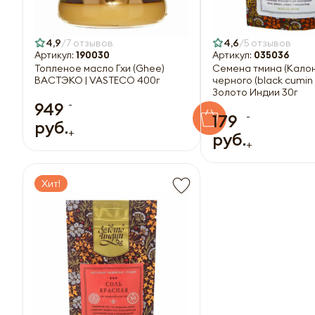
4,9
7 отзывов
4,6
5 отзывов
Артикул:
190030
Артикул:
035036
Топленое масло Гхи (Ghee)
Семена тмина (Кало
ВАСТЭКО | VASTECO 400г
черного (black cumin
Золото Индии 30г
-
949
-
179
руб.
+
руб.
+
Хит!