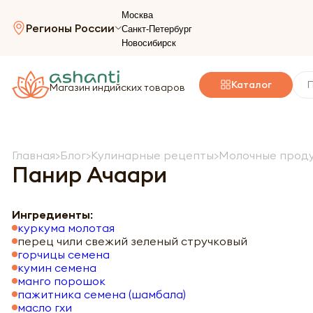
Москва
Регионы России
Санкт-Петербург
Новосибирск
Каталог
Магазин индийских товаров
Главная
Блог
Кулинарные рецепты
Молочные прод
Панир Ачаари
Ингредиенты:
куркума молотая
перец чили свежий зеленый стручковый
горчицы семена
кумин семена
манго порошок
пажитника семена (шамбала)
масло гхи