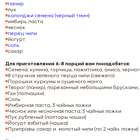
панир
лук
калонджи семена (черный тмин)
имбирь паста
чеснок
перец чили
йогурт
соль
сахар
Для приготовления 6-8 порций вам понадобятся:
Семена: кумина, горчицы, пажитника, аниса, черно
8 стручков зеленого перца чили (свежего)
Порошки: куркумы и сушеного манго
Творог (панир), порезанный небольшими брусками, 
Гхи (полчашки)
Соль
Имбирная паста, 3 чайных ложки
Чеснок или чесночная паста, 3 чайных ложки
Лук рубленый (полторы чашки)
Йогурт взбитый (чашка)
Приправы: сахар и молотый чили (по 2 чайн. ложки)