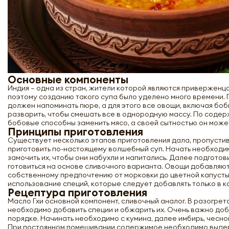
Основные компоненты
Индия – одна из стран, жители которой являются приверженц
поэтому созданию такого супа было уделено много времени. 
должен напоминать пюре, а для этого все овощи, включая бо
разварить, чтобы смешать все в однородную массу. По соде
бобовые способны заменить мясо, а своей сытностью он может
Принципы приготовления
Существует несколько этапов приготовления дала, пропустив
приготовить по-настоящему волшебный суп. Начать необходим
замочить их, чтобы они набухли и напитались. Далее подготов
готовиться на основе сливочного варианта. Овощи добавляю
собственному предпочтению от морковки до цветной капусты
использование специй, которые следует добавлять только в к
Рецептура приготовления
Масло Гхи основной компонент, сливочный аналог. В разогре
необходимо добавить специи и обжарить их. Очень важно до
порядке. Начинать необходимо с кумина, далее имбирь, чесно
При постоянном помешивании содержимое необходимо выдерж