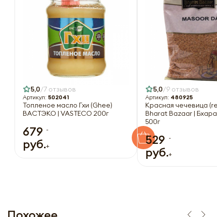
5,0
7 отзывов
5,0
9 отзывов
Артикул:
502041
Артикул:
480925
Топленое масло Гхи (Ghee)
Красная чечевица (red
ВАСТЭКО | VASTECO 200г
Bharat Bazaar | Бхар
500г
679
-
529
-
руб.
+
руб.
+
Похожее