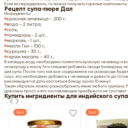
Если их передержать, то можно получить горелые компоненты 
Рецепт супа-пюре Дал
Ингридиенты:
красная чечевица – 200 г.,
вода – 2 литра,
соль,
помидоры - 2 шт.,
морковь - 1 шт.,
масло Гхи – 100 г.,
куркума – 30 г.,
гарам масала – 40 г.,
В кипящую воду необходимо поместить красную чечевицу и ва
сковороду к маслу Ги и специям добавить овощи (помидоры, мо
для супа. После того как все содержимое на сковороде буд
соус, его необходимо добавить к чечевице и довести до гот
рекомендуется дать настояться блюду около 10 минут.
Таким образом, можно разнообразить меню любого гурмана. 
довольно прост, и его составляющие приобрести не составит 
Купить ингридиенты для индийского суп
Хит!
Хит!