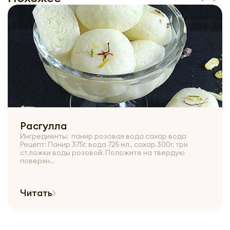
Расгулла
Ингредиенты: панир розовая вода сахар вода
Рецепт: Панир 375г, вода 725 мл., сахар 300г, три
ст.ложки воды розовой. Положите на твердую
поверхн...
Читать