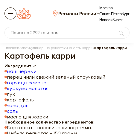
Москва
Регионы России
Санкт-Петербург
Новосибирск
Главная
Блог
Кулинарные рецепты
Рецепты карри
Картофель карри
Картофель карри
Ингредиенты:
маш черный
перец чили свежий зеленый стручковый
горчицы семена
куркума молотая
лук
картофель
чана дал
соль
масло для жарки
Необходимое количество ингредиентов:
Картошка – половина килограмма.
Цибуля репчатая – 150 грамм.