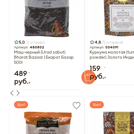
5,0
2 отзыва
4,8
5 отзывов
Артикул:
480802
Артикул:
034091
Маш черный (Urad sabut)
Куркума молотая (tur
Bharat Bazaar | Бхарат Базар
powder) Золото Инди
500г
159
-
489
-
руб.
+
руб.
+
Хит!
Хит!