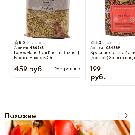
5,0
2 отзыва
5,0
3 отзыва
Артикул:
480963
Артикул:
034589
Горох Чана Дал Bharat Bazaar |
Красная соль не йод
Бхарат Базар 500г
(red salt) Золото инд
459 руб.
199
-
Распродано
руб.
+
Похожее