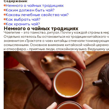
Содержание
:
Немного о чайных традициях
Каким должен быть чай?
Каковы лечебные свойства чая?
Как выбрать чай?
Как хранить чай?
Немного о чайных традициях
Чаепитие – это таинство, ритуал. Почти у каждой страны в м
Отдельно хотелось бы остановиться на традиции китайского ча
знаменитом «Трактате о чае» китайцы отмечали тонизирующи
осмысленными. Основное внимание китайской чайной церемони
и атмосфера – приятные люди, спокойная музыка. Ведущему 