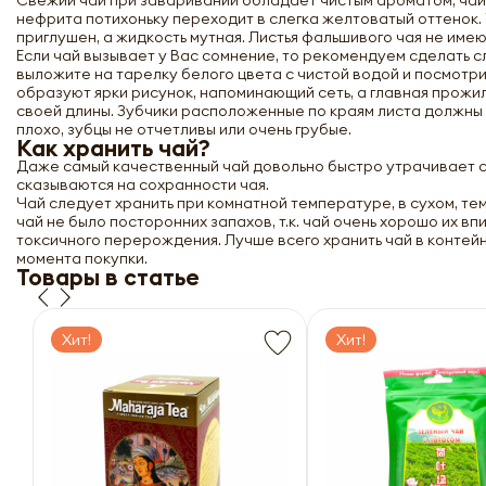
Свежий чай при заваривании обладает чистым ароматом, чай
нефрита потихоньку переходит в слегка желтоватый оттенок. Т
приглушен, а жидкость мутная. Листья фальшивого чая не им
Если чай вызывает у Вас сомнение, то рекомендуем сделать с
выложите на тарелку белого цвета с чистой водой и посмотри
образуют ярки рисунок, напоминающий сеть, а главная прожил
своей длины. Зубчики расположенные по краям листа должны 
плохо, зубцы не отчетливы или очень грубые.
Как хранить чай?
Даже самый качественный чай довольно быстро утрачивает с
сказываются на сохранности чая.
Чай следует хранить при комнатной температуре, в сухом, те
чай не было посторонних запахов, т.к. чай очень хорошо их в
токсичного перерождения. Лучше всего хранить чай в контейн
момента покупки.
Товары в статье
Хит!
Хит!