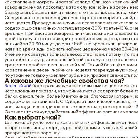
как скопление мокроты и застой холода. Слишком крепкий ча
заваривание чая, поскольку в этом случае чайные эфирные м
безвкусным, бесцветным и лишает его полезных свойств, таких 
Специалисты не рекомендуют многократно заваривать чай, по
истощается. Проведенные научные исследования показали, ч
содержащихся в чайных листьях, второе-30%, третье-10%, а ч
вредным. При быстром заваривании чая, можно использовать 
едой, потому что это приводит к разжижению слюны, пища ст
пить чай за 20-30 минут до еды. Чтобы не вредить пищеваре
чая и во время еды, а начать чайную церемонию через 30-40 
Ученые не советуют запивать лекарства чаем, потому что таи
употреблять внутрь и вчерашний чай, потому что он становит
средства подойдет именно такой чай. Так чай богат фтором и
кровотечение десен, гнойники и исцелят поврежденную кожу. 
по утрам не только укрепляет зубы, но и придает свежесть по
А каковы же лечебные свойства чая?
Зеленый чай
богат различными питательными веществами, кот
исследования показали, что чайные листья содержат более т
белки, фенол, теин, более 10 витаминов, благодаря которым 
содержания витаминов Е, С, D, йода и никотиновой кислоты – 
чае, выводят все радиоактивные элементы, даже стронций – 
Оказывая такой чудодейственный эффект на организм челове
Как выбрать чай?
Для начала нужно понять, как отличить чай фальшивый от нас
старого чая листья твердые, разной формы и тусклые. Свежий 
превращается в порошок.