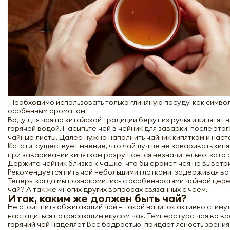
Необходимо использовать только глиняную посуду, как символ
особенным ароматом.
Воду для чая по китайской традиции берут из ручья и кипятят
горячей водой. Насыпьте чай в чайник для заварки, после это
чайные листы. Далее нужно наполнить чайник кипятком и наст
Кстати, существует мнение, что чай лучше не заваривать кипят
при заваривании кипятком разрушается незначительно, зато 
Держите чайник близко к чашке, что бы аромат чая не выветр
Рекомендуется пить чай небольшими глотками, задерживая во р
Теперь, когда мы познакомились с особенностями чайной цере
чай? А так же многих других вопросах связанных с чаем.
Итак, каким же должен быть чай?
Не стоит пить обжигающий чай – такой напиток активно стиму
насладиться потрясающим вкусом чая. Температура чая во вр
горячий чай наделяет Вас бодростью, придает ясность зрения