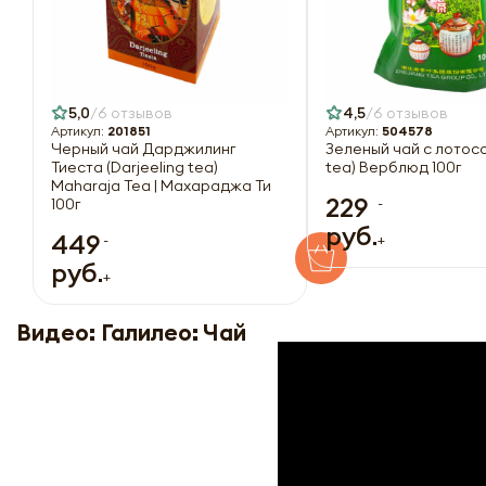
5,0
6 отзывов
4,5
6 отзывов
Артикул:
201851
Артикул:
504578
Черный чай Дарджилинг
Зеленый чай с лотосо
Тиеста (Darjeeling tea)
tea) Верблюд 100г
Maharaja Tea | Махараджа Ти
229
-
100г
руб.
449
-
+
руб.
+
Видео: Галилео: Чай