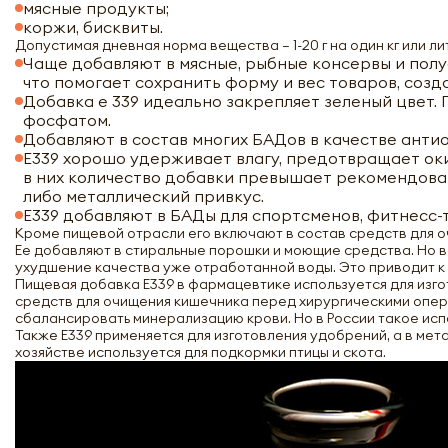
мясные продукты;
коржи, бисквиты.
Допустимая дневная норма вещества – 1-20 г на один кг или ли
Чаще добавляют в мясные, рыбные консервы и полу
что помогает сохранить форму и вес товаров, созд
Добавка е 339 идеально закрепляет зеленый цвет
фосфатом.
Добавляют в состав многих БАДов в качестве анти
Е339 хорошо удерживает влагу, предотвращает оки
в них количество добавки превышает рекомендован
либо металлический привкус.
Е339 добавляют в БАДы для спортсменов, фитнесс-
Кроме пищевой отрасли его включают в состав средств для о
Ее добавляют в стиральные порошки и моющие средства. Но в 
ухудшение качества уже отработанной воды. Это приводит к
Пищевая добавка Е339 в фармацевтике используется для изг
средств для очищения кишечника перед хирургическими опера
сбалансировать минерализацию крови. Но в России такое исп
Также Е339 применяется для изготовления удобрений, а в мет
хозяйстве используется для подкормки птицы и скота.