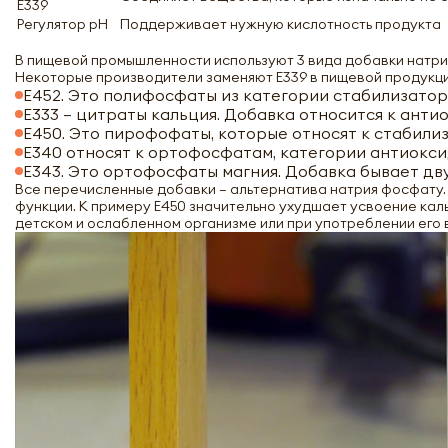
Е339
Регулятор рН
Поддерживает нужную кислотность продукта
В пищевой промышленности используют 3 вида добавки натрия 
Некоторые производители заменяют Е339 в пищевой продукци
Е452. Это полифосфаты из категории стабилизатор
Е333 – цитраты кальция. Добавка относится к анти
Е450. Это пирофофаты, которые относят к стабили
Е340 относят к ортофосфатам, категории антиокси
Е343. Это ортофосфаты магния. Добавка бывает дв
Все перечисленные добавки – альтернатива натрия фосфату. Н
функции. К примеру Е450 значительно ухудшает усвоение каль
детском и ослабленном организме или при употреблении его 