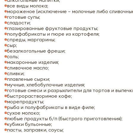
алкогольные напитки;
все виды молока;
мороженое (исключение – молочные либо сливочные
готовые супы;
сладости;
глазированные фруктовые продукты;
полуфабрикаты и пюре из картофеля;
спреды, маргарины;
сыр;
безалкогольные фреши;
соль;
макаронные изделия;
сливочное масло;
сливки;
плавленые сырки;
мучные, хлебобулочные изделия;
готовые смеси и разрыхлители для тортов и выпечк
быстрорастворимое кофе;
морепродукты;
рыба и полуфабрикаты в виде филе;
сухое молоко;
любые продукты б/п (быстрого приготовления);
кубики бульонные;
пасты, заправки, соусы;