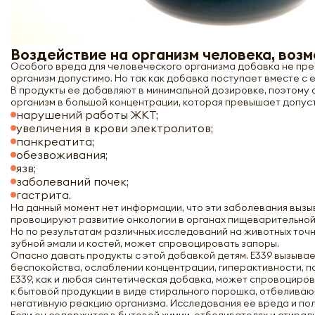
Воздействие на организм человека, воз
Особого вреда для человеческого организма добавка не предст
организм допустимо. Но так как добавка поступает вместе с 
В продукты ее добавляют в минимальной дозировке, поэтому 
организм в большой концентрации, которая превышает допуст
нарушений работы ЖКТ;
увеличения в крови электролитов;
панкреатита;
обезвоживания;
язв;
заболеваний почек;
гастрита.
На данный момент нет информации, что эти заболевания выз
провоцируют развитие онкологии в органах пищеварительной
Но по результатам различных исследований на животных точно
зубной эмали и костей, может спровоцировать запоры.
Опасно давать продукты с этой добавкой детям. Е339 вызывае
беспокойства, ослаблении концентрации, гиперактивности, 
Е339, как и любая синтетическая добавка, может спровоциров
к бытовой продукции в виде стирального порошка, отбелива
негативную реакцию организма. Исследования ее вреда и по