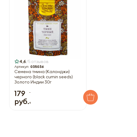
4,6
5 отзывов
Артикул:
035036
Семена тмина (Калонджи)
черного (black cumin seeds)
Золото Индии 30г
179
-
руб.
+