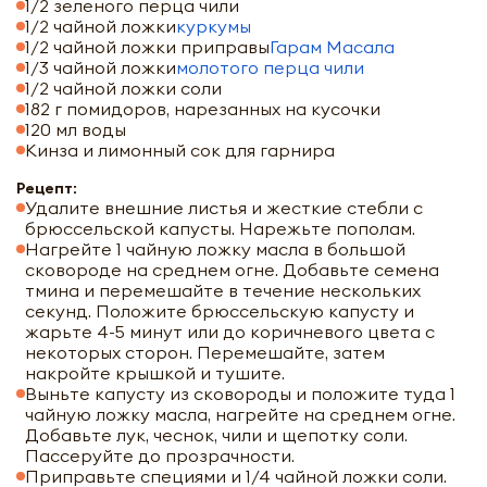
1/2 зеленого перца чили
1/2 чайной ложки
куркумы
1/2 чайной ложки приправы
Гарам Масала
1/3 чайной ложки
молотого перца чили
1/2 чайной ложки соли
182 г помидоров, нарезанных на кусочки
120 мл воды
Кинза и лимонный сок для гарнира
Рецепт:
Удалите внешние листья и жесткие стебли с
брюссельской капусты. Нарежьте пополам.
Нагрейте 1 чайную ложку масла в большой
сковороде на среднем огне. Добавьте семена
тмина и перемешайте в течение нескольких
секунд. Положите брюссельскую капусту и
жарьте 4-5 минут или до коричневого цвета с
некоторых сторон. Перемешайте, затем
накройте крышкой и тушите.
Выньте капусту из сковороды и положите туда 1
чайную ложку масла, нагрейте на среднем огне.
Добавьте лук, чеснок, чили и щепотку соли.
Пассеруйте до прозрачности.
Приправьте специями и 1/4 чайной ложки соли.