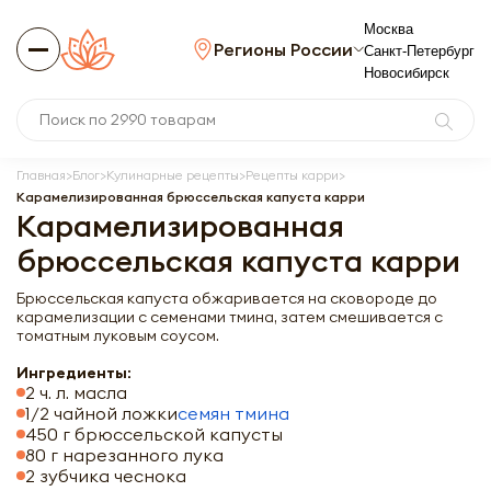
Москва
Регионы России
Санкт-Петербург
Новосибирск
Главная
Блог
Кулинарные рецепты
Рецепты карри
Карамелизированная брюссельская капуста карри
Карамелизированная
брюссельская капуста карри
Брюссельская капуста обжаривается на сковороде до
карамелизации с семенами тмина, затем смешивается с
томатным луковым соусом.
Ингредиенты:
2 ч. л. масла
1/2 чайной ложки
семян тмина
450 г брюссельской капусты
80 г нарезанного лука
2 зубчика чеснока