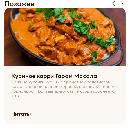
Похожее
Куриное карри Гарам Масала
Нежные кусочки курицы в ароматном золотистом
соусе с черным перцем, корицей, гвоздикой, тмином и
кориандром. Если вы приготовите карри заранее, а
зате...
Читать