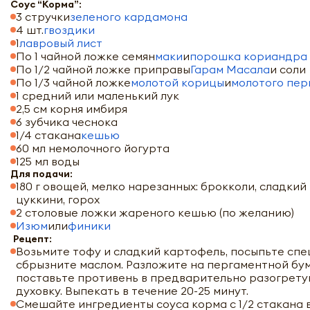
Соус “Корма”:
3 стручки
зеленого кардамона
4 шт.
гвоздики
1
лавровый лист
По 1 чайной ложке семян
маки
и
порошка кориандра
По 1/2 чайной ложке приправы
Гарам Масала
и соли
По 1/3 чайной ложке
молотой корицы
и
молотого пер
1 средний или маленький лук
2,5 см корня имбиря
6 зубчика чеснока
1/4 стакана
кешью
60 мл немолочного йогурта
125 мл воды
Для подачи:
180 г овощей, мелко нарезанных: брокколи, сладкий
цуккини, горох
2 столовые ложки жареного кешью (по желанию)
Изюм
или
финики
Рецепт:
Возьмите тофу и сладкий картофель, посыпьте спе
сбрызните маслом. Разложите на пергаментной бум
поставьте противень в предварительно разогрету
духовку. Выпекать в течение 20-25 минут.
Смешайте ингредиенты соуса корма с 1/2 стакана 