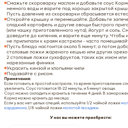
Смажьте скороварку маслом и добавьте соус Корм
немного воды и варите под хорошо закрытой крышко
Пусть давление из скороварки сбрасывается естес
Откройте крышку и перемешайте. Добавьте запече
сладкий картофель и другие овощи быстрого приг
(или чашку приготовленного нута), йогурт и соль. С
доведите до кипения, и варите еще минуту. Чтобы
не прилипали к краям кастрюли - часто помешивай
Пусть блюдо настоится около 5 минут, а потом доба
столовые ложки жареного кешью или других орехов 
2 столовые ложки сухофруктов, таких как изюм или
нарезанные финики.
Украсить кинзой и хлопьями чили
Подавайте с рисом.
Примечания:
Если готовить в простой кастрюле, то время приготовление с
увеличить. Соус готовится 18-22 минуты, и 5 минут овощи.
Соус можно охладить и хранить в течении 4 дней. В замороже
Корма можно хранить до месяца.
Если у вас нет целых специй, используйте 1/2 чайной ложки
мо
кардамона
, 1/8 чайной ложки
молотой гвоздики
.
У нас вы можете приобрести: