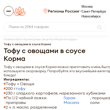
Москва
Регионы России
Санкт-Петербург
Новосибирск
Главная
Блог
Кулинарные рецепты
Рецепты карри
Тофу с овощами в соусе Корма
Тофу с овощами в соусе
Корма
Тофу с овощами в соусе Корма можно приготовить очень быст
используете скороварку. Попробуйте это вкуснейшее вегет
блюдо!
Ингредиенты:
Тофу + Овощи:
200 г
тофу
230 г сладкого картофеля, нарезанного кубиками
По 1/2 чайной ложки
Гарам
, порошка
приправы
Масала
соли
2 ч. л. масло, разделенное