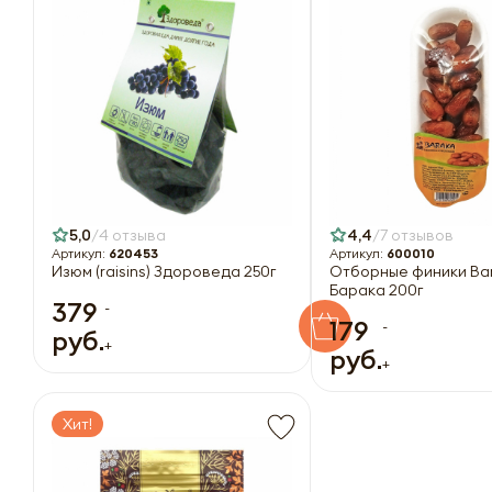
5,0
4 отзыва
4,4
7 отзывов
Артикул:
620453
Артикул:
600010
Изюм (raisins) Здороведа 250г
Отборные финики Bar
Барака 200г
379
-
179
-
руб.
+
руб.
+
Хит!