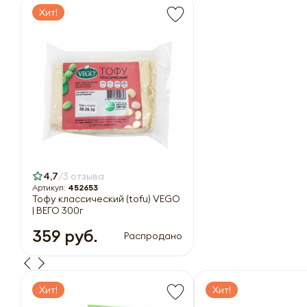
Хит!
4,7
3 отзыва
Артикул:
452653
Тофу классический (tofu) VEGO
| ВЕГО 300г
359 руб.
Распродано
Хит!
Хит!