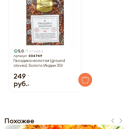
5,0
3 отзыва
Артикул:
034749
Гвоздика молотая (ground
cloves) Золото Индии 30г
249
-
руб.
+
Похожее