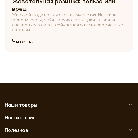
Жевательная резинка: польза или
вред
Жвачкой люди пользуются тысячелетия. Индейцы
жевали смолу, майя – каучук, а в Индии готовили
специальную смесь, сейчас появились современные
составы....
Читать
Наши товары
Наш магазин
Полезное