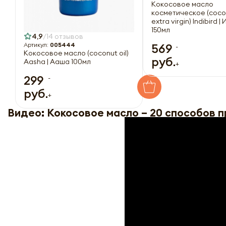
Кокосовое масло
косметическое (cocon
extra virgin) Indibird 
150мл
4,9
14 отзывов
Артикул:
005444
569
-
Кокосовое масло (coconut oil)
руб.
Aasha | Ааша 100мл
+
299
-
руб.
+
Видео: Кокосовое масло – 20 способов 