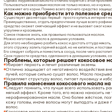
Однако лауриновая кислота отлично борется с этой проблемо
Пользоваться кокосовым маслом не только можно, но и нужно
увлажняет его корни. Помимо всего прочего средство защищ
Как можно приобрести это полезное сре
Существует два метода: первый - просто купить в интернет-ма
Преимущественно, отдать предпочтение лучше всего рафинир
средство окажет смягчающий эффект и не вызовет ожог кожи 
упругими и красивыми.
Самое главное знать, как правильно пользоваться маслом.
Можно изготовить масло в домашних условиях.
Для этого необходимо разбить кокос и достать оттуда мякоть,
этого стружку залить горячей водой, но не кипятком, и постав
Его следует собрать и поместить в сосуд, после чего растопит
Срок годности средства, сделанного в домашних условиях, со
Проблемы, которые решает кокосовое м
Убирает перхоть и лечит различные экземы.
Отлично защищает от негативного воздействия вне
лучей, которые сильно сушат волос. Масло покрыв
Укрепляет структуру волос, питает луковицу и изба
Правила нанесения кокосового масла на
Следует помнить, что лучше всего использовать р
мягкий эффект. Кроме того, его можно наносить не 
нерафинированном масле. Оно более жёсткое, поэто
кожу головы, иначе волосы могут выпадать и даже
волос.
Кокосовое масло можно нанести на расчёску (неско