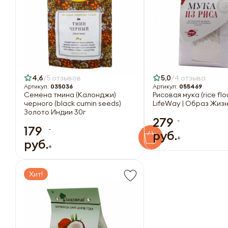
4,6
5 отзывов
5,0
4 отзыва
Артикул:
035036
Артикул:
055469
Семена тмина (Калонджи)
Рисовая мука (rice flo
черного (black cumin seeds)
LifeWay | Образ Жизн
Золото Индии 30г
279
-
179
-
руб.
+
руб.
+
Хит!