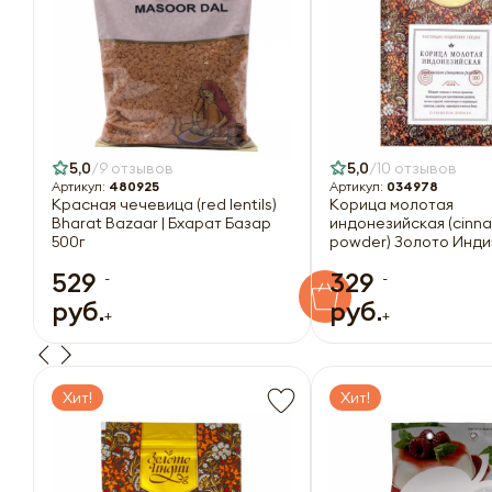
5,0
9 отзывов
5,0
10 отзывов
Артикул:
480925
Артикул:
034978
Красная чечевица (red lentils)
Корица молотая
Bharat Bazaar | Бхарат Базар
индонезийская (cinn
500г
powder) Золото Индии
529
329
-
-
руб.
руб.
+
+
Хит!
Хит!