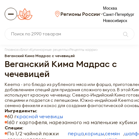
Москва
Регионы России
Санкт-Петербург
Новосибирск
Главная
Блог
Кулинарные рецепты
Рецепты карри
Веганский Кима Мадрас с чечевицей
Веганский Кима Мадрас с
чечевицей
Keema - это блюдо из рубленого мяса или фарша, приготовле
добавлением специй для придания сложного вкуса. В этой Ки
используют красную чечевицу. Северо-Индийский Кима готов
специями и подается с лепешками. Южно-индийский Keema ис
семена фенхеля и кокос для создания фантастической основы
Ингредиенты:
60 г
красной чечевицы
160 г картофеля, нарезанного на маленькие кубики
Специи:
По 1/2 чайной ложки
перца
,
корицы
,
семян
,
шалф