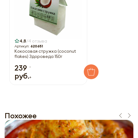
4,8
4 отзыва
Артикул:
620651
Кокосовая стружка (coconut
flakes) Здороведа 150г
239
-
руб.
+
Похожее