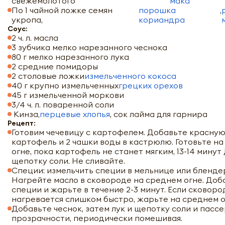
свежемолотого
мака
По 1 чайной ложке семян
порошка
,
укропа,
кориандра
Соус:
2 ч. л. масла
3 зубчика мелко нарезанного чеснока
80 г мелко нарезанного лука
2 средние помидоры
2 столовые ложки
измельченного кокоса
40 г крупно измельченных
грецких орехов
45 г измельченной моркови
3/4 ч. л. поваренной соли
Кинза,
перцевые хлопья
, сок лайма для гарнира
Рецепт:
Готовим чечевицу с картофелем. Добавьте красную
картофель и 2 чашки воды в кастрюлю. Готовьте н
огне, пока картофель не станет мягким, 13-14 минут
щепотку соли. Не сливайте.
Специи: измельчить специи в мельнице или бленде
Нагрейте масло в сковороде на среднем огне. Доб
специи и жарьте в течение 2-3 минут. Если сковоро
нагревается слишком быстро, жарьте на среднем о
Добавьте чеснок, затем лук и щепотку соли и пасс
прозрачности, периодически помешивая.