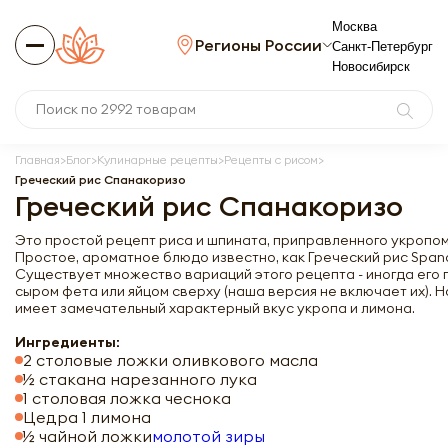
Москва
Регионы России
Санкт-Петербург
Новосибирск
Главная
Блог
Кулинарные рецепты
Рецепты с рисом
Греческий рис Спанакоризо
Греческий рис Спанакоризо
Это простой рецепт риса и шпината, приправленного укропом
Простое, ароматное блюдо известно, как Греческий рис Spana
Существует множество вариаций этого рецепта - иногда его 
сыром фета или яйцом сверху (наша версия не включает их). 
имеет замечательный характерный вкус укропа и лимона.
Ингредиенты:
2 столовые ложки оливкового масла
½ стакана нарезанного лука
1 столовая ложка чеснока
Цедра 1 лимона
½ чайной ложки
молотой зиры