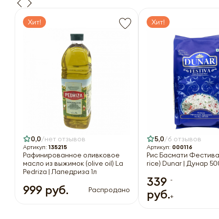
Хит!
Хит!
0,0
нет отзывов
5,0
6 отзывов
Артикул:
135215
Артикул:
000116
Рафинированное оливковое
Рис Басмати Фестива
масло из выжимок (olive oil) La
rice) Dunar | Дунар 50
Pedriza | Лапедриза 1л
339
-
999 руб.
Распродано
руб.
+