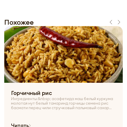
Похожее
Горчичный рис
Ингредиенты:&nbsp; асафетида маш белый куркума
молотая нут белый тамаринд горчицы семена рис
басмати перец чили стручковый пальмовый сахар...
Читать