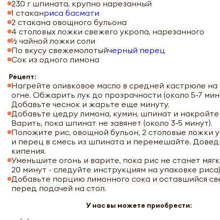
230 г шпината, крупно нарезанный
1 стакан
риса басмати
2 стакана овощного бульона
4 столовых ложки свежего укропа, нарезанного
½ чайной ложки соли
По вкусу свежемолотый
черный перец
Сок из одного лимона
Рецепт:
Нагрейте оливковое масло в средней кастрюле на
огне. Обжарить лук до прозрачности (около 5-7 мину
Добавьте чеснок и жарьте еще минуту.
Добавьте цедру лимона, кумин, шпинат и накройте
Варить, пока шпинат не завянет (около 3-5 минут).
Положите рис, овощной бульон, 2 столовые ложки у
и перец в смесь из шпината и перемешайте. Довед
кипения.
Уменьшите огонь и варите, пока рис не станет мягки
20 минут - следуйте инструкциям на упаковке риса)
Добавьте порцию лимонного сока и оставшийся св
перед подачей на стол.
У нас вы можете приобрести: