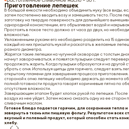
растопленное сливочное масло – 50 г.
Приготовление лепешек
В большой емкости необходимо объединить муку (все виды, есл
затем постепенно вводить возу и замешивать тесто. После п
заготовку на твердую поверхность для дальнейшего вымешива
однородной консистенции, его обрызгивают водой и накрыва
Простоять в покое тесто должно от часа до двух, но необходи
влажностью.
Увлажненными руками его необходимо разделить на 15 одинак
каждый из них присыпать мукой и раскатать в желаемые лепеш
разного диаметра.
Жарятся такие лепешки на чугунной сковороде с толстым дном
начнут заворачиваться, и появятся пузырьки следует перевер
продолжать жарить. Когда пузырьки образуются и на другой 
убрать с огня. Используя щипцы для горячего, следует взять л
открытому пламени для завершения процесса приготовления
стороной к огню лепешку необходимо держать до момента о
полной готовности продукта говорят коричневые пятна по об
отсутствие влажности.
Завершающим этапом будет хлопок рукой по лепешке. После
воздух из нее уйдет. Затем можно смазать одну из ее сторон
сливочным маслом.
Готовое блюдо подается горячим, для сохранения тепла и
завернуть в ткань или пищевую фольгу. Результатом всех 
вкусный и полезный продукт, который способен стать ко
хлебу.