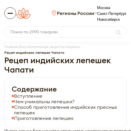
Москва
Регионы России
Санкт-Петербург
Новосибирск
Главная
Блог
Кулинарные рецепты
Закуски
Рецеп индийских лепешек Чапати
Рецеп индийских лепешек
Чапати
Содержание
Вступление
Чем уникальны лепешки?
Способ приготовления индийских пресных
лепешек
Приготовление лепешек
Индии, как и в большинстве стран мира, незаменимым дополне