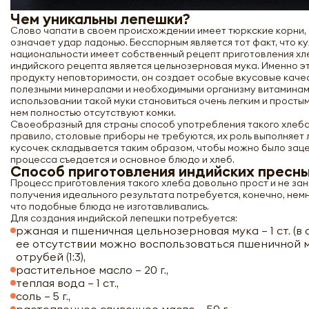
Чем уникальны лепешки?
Слово чапати в своем происхождении имеет тюркские корни, 
означает удар ладонью. Бесспорным является тот факт, что к
национальности имеет собственный рецепт приготовления хл
индийского рецепта является цельнозерновая мука. Именно э
продукту неповторимости, он создает особые вкусовые качес
полезными минералами и необходимыми организму витаминами
использовании такой муки становиться очень легким и простым
нем полностью отсутствуют комки.
Своеобразный для страны способ употребления такого хлеба
правило, столовые приборы не требуются, их роль выполняет
кусочек складывается таким образом, чтобы можно было зацеп
процесса съедается и основное блюдо и хлеб.
Способ приготовления индийских пресн
Процесс приготовления такого хлеба довольно прост и не зан
получения идеального результата потребуется, конечно, немн
что подобные блюда не изготавливались.
Для создания индийской лепешки потребуется:
ржаная и пшеничная цельнозерновая мука – 1 ст. (в 
ее отсутствии можно воспользоваться пшеничной 
отрубей (1:3),
растительное масло – 20 г.,
теплая вода – 1 ст.,
соль – 5 г.,