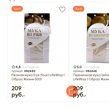
Хит!
Хит!
4,8
5 отзывов
5,0
7 отзывов
Артикул:
052482
Артикул:
052468
Ржаная мука (rye flour) LifeWay |
Пшеничная мука (whea
Образ Жизни 500г
LifeWay | Образ Жизн
209
209
-
-
руб.
руб.
+
+