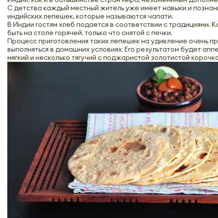
С детства каждый местный житель уже имеет навыки и познан
индийских лепешек, которые называются чапати.
В Индии гостям хлеб подается в соответствии с традициями. 
быть на столе горячей, только что снятой с печки.
Процесс приготовления таких лепешек на удивление очень пр
выполняться в домашних условиях. Его результатом будет апп
мягкий и несколько тягучий с поджаристой золотистой корочко