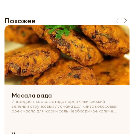
Похожее
Масала вада
Ингредиенты: асафетида перец чили свежий
зеленый стручковый лук чана дал кинза кокосовый
орех масло для жарки соль Необходимое количе...