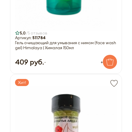
5,0
5 отзывов
Артикул:
511784
Гель очищающий для умывания с нимом (face wash
gel) Himalaya | Хималая 150мл
409 руб.
-
+
Хит!