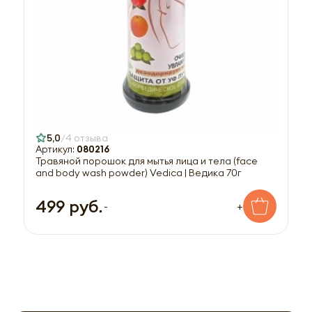
5,0
4 отзыва
Артикул:
080216
Травяной порошок для мытья лица и тела (face
and body wash powder) Vedica | Ведика 70г
499 руб.
-
+