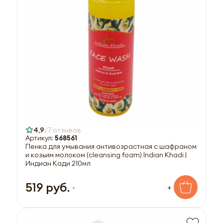
4,9
7 отзывов
Артикул:
568561
Пенка для умывания антивозрастная с шафраном
и козьим молоком (cleansing foam) Indian Khadi |
Индиан Кади 210мл
519 руб.
-
+