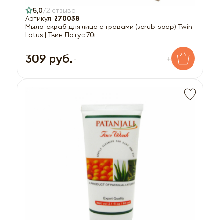
5,0
2 отзыва
Артикул:
270038
Мыло-скраб для лица с травами (scrub-soap) Twin
Lotus | Твин Лотус 70г
309 руб.
-
+