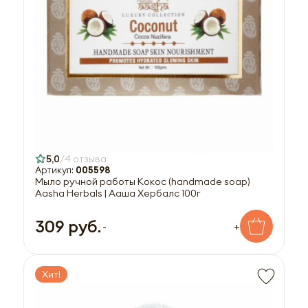
5,0
4 отзыва
Артикул:
005598
Мыло ручной работы Кокос (handmade soap)
Aasha Herbals | Ааша Хербалс 100г
309 руб.
-
+
Хит!