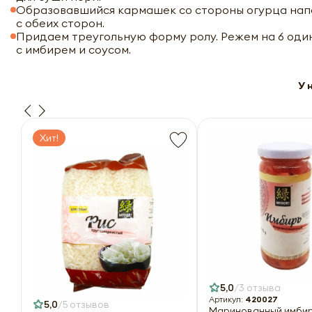
Образовавшийся кармашек со стороны огурца нап
с обеих сторон.
Придаем треугольную форму ролу. Режем на 6 одина
с имбирем и соусом.
У 
Хит!
5,0
3 отзыва
Артикул:
420027
5,0
5 отзывов
Маринованный имбирь