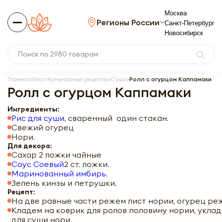
Москва
Регионы России
Санкт-Петербург
Новосибирск
Главная
Блог
Кулинарные рецепты
Суши
Ролл с огурцом Каппамаки
Ролл с огурцом Каппамаки
Ингредиенты:
Рис для суши
, сваренный один стакан.
Свежий огурец
Нори.
Для декора:
Сахар 2 ложки чайные
Соус Соевый
2 ст. ложки.
Маринованный имбирь.
Зелень кинзы и петрушки.
Рецепт:
На две равные части режем лист нории, огурец реж
Кладем на коврик для ролов половину нории, укла
для суши нори.