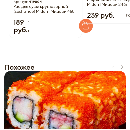
Артикул:
419004
Midori | Мидори 246г
Рис для суши круглозерный
(sushu rice) Midori | Мидори 450г
239 руб.
Р
189
-
руб.
+
Похожее