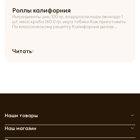
Роллы калифорния
Ингредиенты: рис 100 гр. водоросли нори авокадо 1
шт. мясо краба 160.0 гр. икра тобико Как приготовить:
По классическому рецепту Калифорния делае...
Читать
Наши товары
Наш магазин